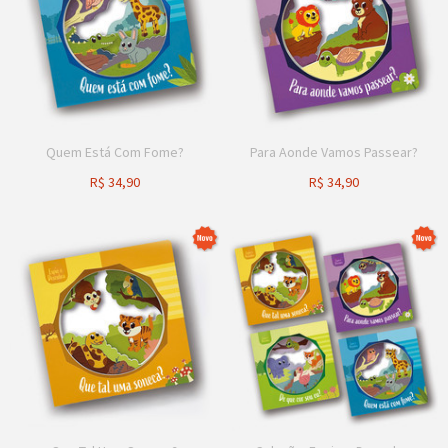
Quem Está Com Fome?
Para Aonde Vamos Passear?
R$
34,90
R$
34,90