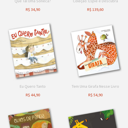
Que Tal Uma Soneca?
Coleção: Espie e Descubra
R$
34,90
R$
139,60
Eu Quero Tanto
Tem Uma Girafa Nesse Livro
R$
44,90
R$
54,90