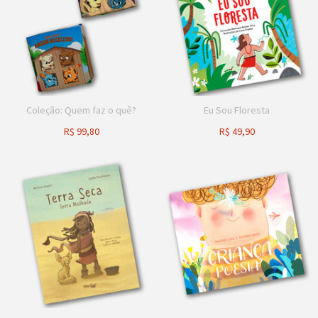
Coleção: Quem faz o quê?
Eu Sou Floresta
R$
99,80
R$
49,90