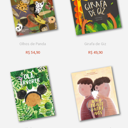
Olhos de Panda
Girafa de Giz
R$
54,90
R$
49,90