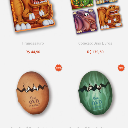
Tiranossauro
Coleção: Dino Livros
R$
44,90
R$
179,60