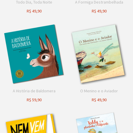
Todo Dia, Toda Noite
A Formiga Destrambelhada
R$
49,90
R$
49,90
A História de Baldomera
O Menino e o Aviador
R$
59,90
R$
49,90