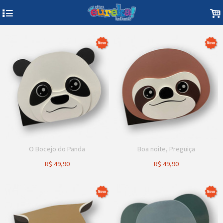
4
.
O Bocejo do Panda
Boa noite, Preguiça
R$
49,90
R$
49,90