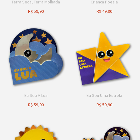
Terra Seca, Terra Molhada
Criança Poesia
R$
59,90
R$
49,90
Eu Sou A Lua
Eu Sou Uma Estrela
R$
59,90
R$
59,90