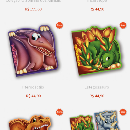
Coleção: O Soninho dos Animais
Triceratope
R$
199,60
R$
44,90
Pterodáctilo
Estegossauro
R$
44,90
R$
44,90