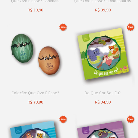
Que Ovo É Esse? - Animais
Que Ovo É Esse? - Dinossauros
R$
39,90
R$
39,90
Coleção: Que Ovo É Esse?
De Que Cor Sou Eu?
R$
79,80
R$
34,90