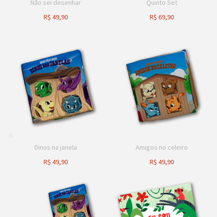
Não sei desenhar
Quinto Set
R$
49,90
R$
69,90
Dinos na janela
Amigos no celeiro
R$
49,90
R$
49,90