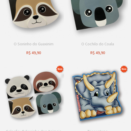
O Soninho do Guaxinim
O Cochilo do Coala
R$
49,90
R$
49,90