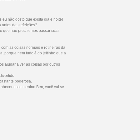
 eu não gosto que exista dia e noite!
 antes das refeições?
ro que não precisemos passar suas
 com as coisas normais e rotineiras da
ta, porque nem tudo é do jeitinho que a
s ajudar a ver as coisas por outros
divertido.
bastante poderosa.
onhecer esse menino Ben, você vai se