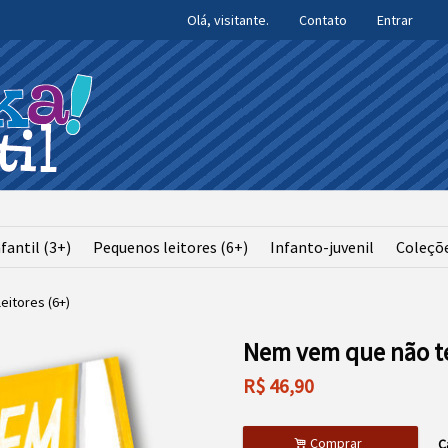
Olá, visitante.
Contato
Entrar
fantil (3+)
Pequenos leitores (6+)
Infanto-juvenil
Coleçõ
eitores (6+)
Nem vem que não 
R$
46,90
.
Comprar
C