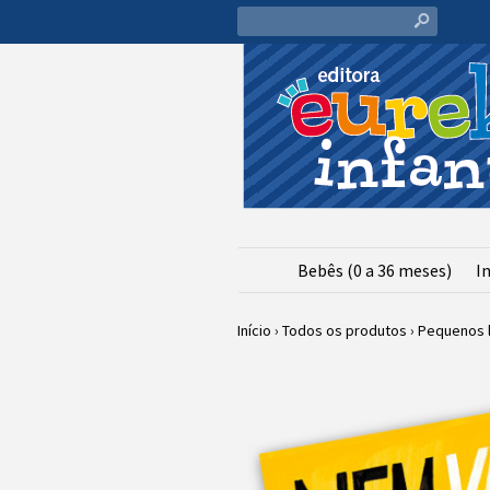
s
Bebês (0 a 36 meses)
In
Início
›
Todos os produtos
›
Pequenos l