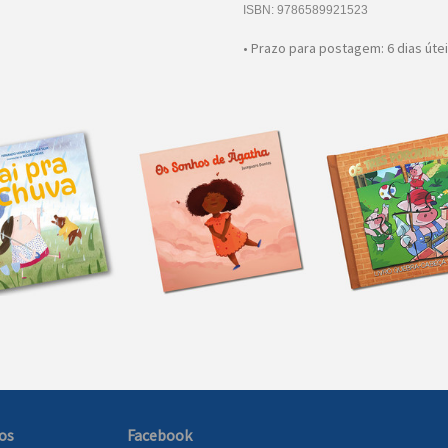
ISBN: 9786589921523
• Prazo para postagem:
6 dias úte
os
Facebook