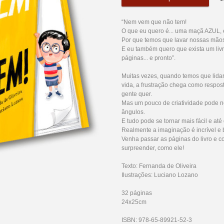
“Nem vem que não tem!
O que eu quero é... uma maçã AZUL, e
Por que temos que lavar nossas mãos
E eu também quero que exista um liv
páginas... e pronto”.
Muitas vezes, quando temos que lidar
vida, a frustração chega como respos
gente quer.
Mas um pouco de criatividade pode no
ângulos.
E tudo pode se tornar mais fácil e até 
Realmente a imaginação é incrível e 
Venha passar as páginas do livro e c
surpreender, como ele!
Texto: Fernanda de Oliveira
Ilustrações: Luciano Lozano
32 páginas
24x25cm
ISBN: 978-65-89921-52-3