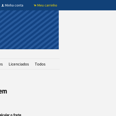
Minha conta
Meu carrinho
f
.
es
Licenciados
Todos
tem
alcular o frete