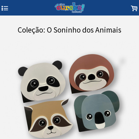
4
.
Coleção: O Soninho dos Animais