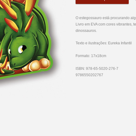
O estegossauro está procurando alg
Livro em EVA com cores vibrantes, t
dinossauros.
Texto e ilustrações: Eureka Infantil
Formato: 17x18cm
ISBN: 978-65-5020-276-7
9786550202767