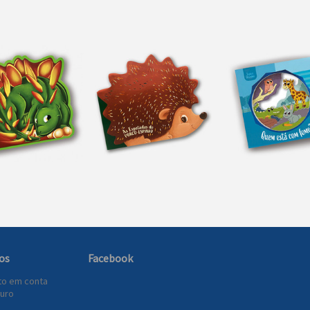
os
Facebook
to em conta
uro