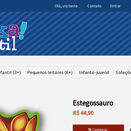
Olá, visitante.
Contato
Entrar
fantil (3+)
Pequenos leitores (6+)
Infanto-juvenil
Coleçõ
Estegossauro
R$
44,90
.
Comprar