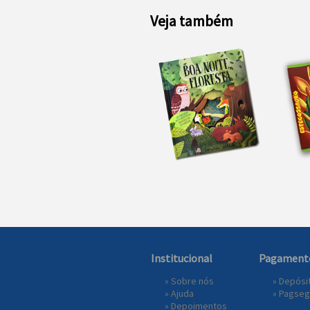
Veja também
Institucional
Pagament
»
Sobre nós
» Depósi
»
Ajuda
»
Pagseg
»
Depoimentos