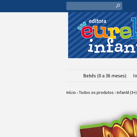
s
Bebês (0 a 36 meses)
In
Início
›
Todos os produtos
›
Infantil (3+)