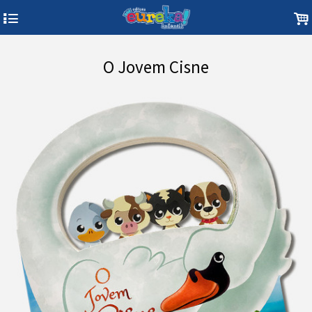
4
.
O Jovem Cisne